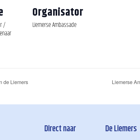
e
Organisator
r /
Liemerse Ambassade
venaar
n de Liemers
Liemerse Am
Direct naar
De Liemers