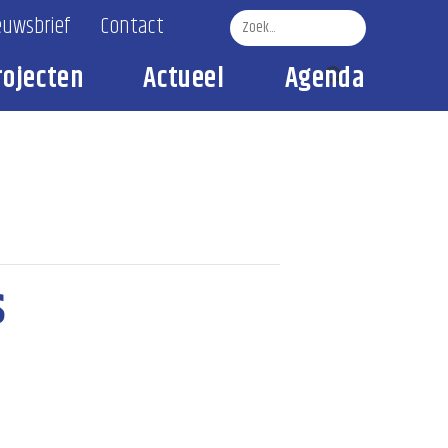
euwsbrief
Contact
rojecten
Actueel
Agenda
Zoek
s