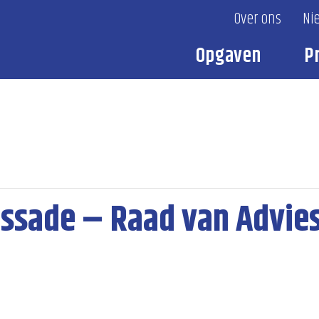
Over ons
Ni
Opgaven
P
ssade – Raad van Advie