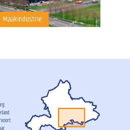
Maakindustrie
urg
rland
rvoort
aar