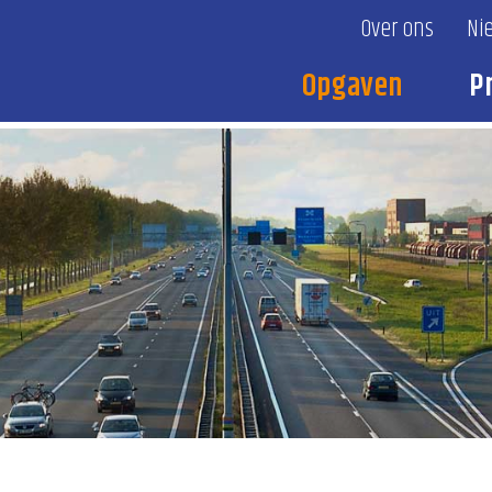
Over ons
Ni
Opgaven
P