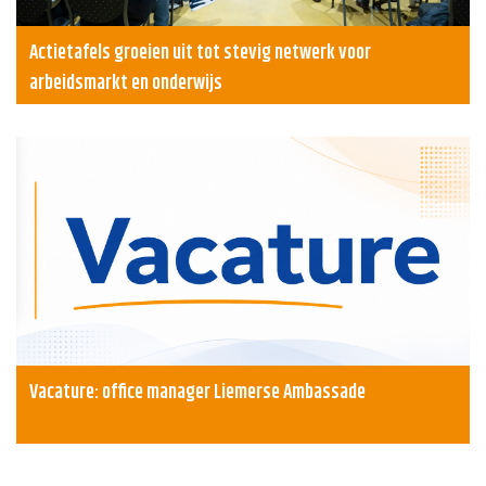
Actietafels groeien uit tot stevig netwerk voor
arbeidsmarkt en onderwijs
Vacature: office manager Liemerse Ambassade