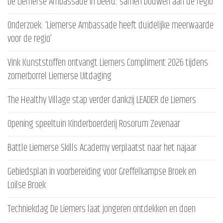
De Liemerse Ambassade in beeld: samen bouwen aan de regio
Onderzoek: ‘Liemerse Ambassade heeft duidelijke meerwaarde
voor de regio’
Vink Kunststoffen ontvangt Liemers Compliment 2026 tijdens
zomerborrel Liemerse Uitdaging
The Healthy Village stap verder dankzij LEADER de Liemers
Opening speeltuin Kinderboerderij Rosorum Zevenaar
Battle Liemerse Skills Academy verplaatst naar het najaar
Gebiedsplan in voorbereiding voor Greffelkampse Broek en
Loilse Broek
Techniekdag De Liemers laat jongeren ontdekken en doen