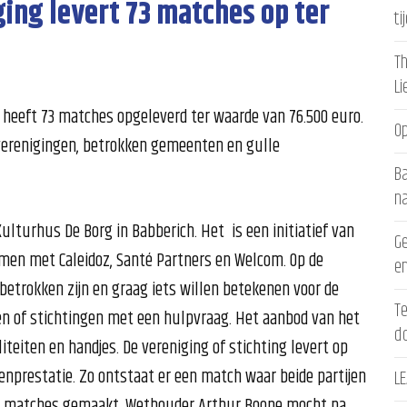
ing levert 73 matches op ter
ti
Th
L
 heeft 73 matches opgeleverd ter waarde van 76.500 euro.
Op
erenigingen, betrokken gemeenten en gulle
Ba
n
ulturhus De Borg in Babberich. Het is een initiatief van
Ge
men met Caleidoz, Santé Partners en Welcom. Op de
en
betrokken zijn en graag iets willen betekenen voor de
Te
n of stichtingen met een hulpvraag. Het aanbod van het
d
liteiten en handjes. De vereniging of stichting levert op
genprestatie. Zo ontstaat er een match waar beide partijen
LE
tal matches gemaakt. Wethouder Arthur Boone mocht na