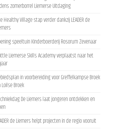
jdens zomerborrel Liemerse Uitdaging
e Healthy Village stap verder dankzij LEADER de
iemers
ening speeltuin Kinderboerderij Rosorum Zevenaar
ttle Liemerse Skills Academy verplaatst naar het
ajaar
biedsplan in voorbereiding voor Greffelkampse Broek
 Loilse Broek
chniekdag De Liemers laat jongeren ontdekken en
oen
ADER de Liemers helpt projecten in de regio vooruit