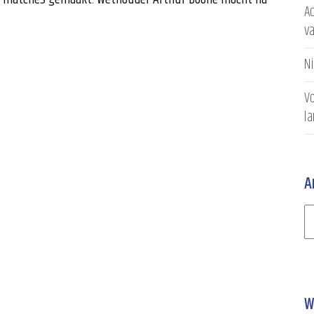
Ac
v
N
Vo
l
A
W