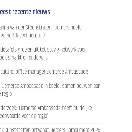
eest recente nieuws
rina van der Steenstraten: ‘Liemers heeft
gelooflijk veel potentie’
tietafels groeien uit tot stevig netwerk voor
rbeidsmarkt en onderwijs
acature: office manager Liemerse Ambassade
e Liemerse Ambassade in beeld: samen bouwen aan
 regio
derzoek: ‘Liemerse Ambassade heeft duidelijke
eerwaarde voor de regio’
ink Kunststoffen ontvangt Liemers Compliment 2026