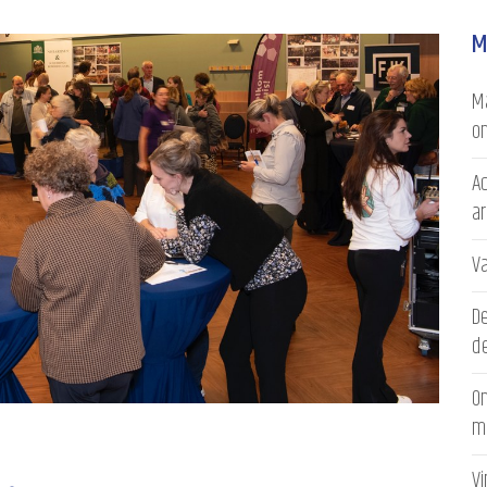
M
Ma
on
Ac
a
V
D
de
On
m
V