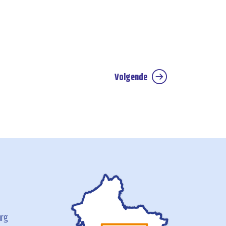
Volgende
urg