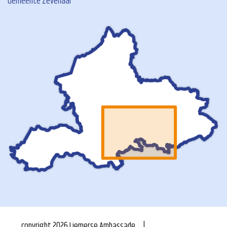
Gemeente Zevenaar
copyright
2026
Liemerse Ambassade