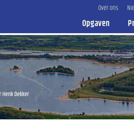
Over ons
Ni
Opgaven
P
r Henk Dekker