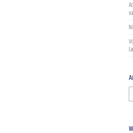
Ac
v
N
Vo
l
A
W