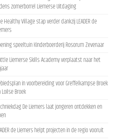
jdens zomerborrel Liemerse Uitdaging
e Healthy Village stap verder dankzij LEADER de
iemers
ening speeltuin Kinderboerderij Rosorum Zevenaar
ttle Liemerse Skills Academy verplaatst naar het
ajaar
biedsplan in voorbereiding voor Greffelkampse Broek
 Loilse Broek
chniekdag De Liemers laat jongeren ontdekken en
oen
ADER de Liemers helpt projecten in de regio vooruit