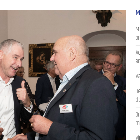
M
Ma
on
Ac
a
V
D
de
On
m
V