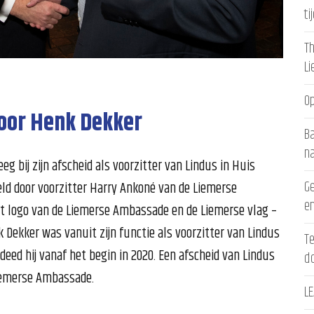
ti
Th
L
Op
oor Henk Dekker
Ba
n
g bij zijn afscheid als voorzitter van Lindus in Huis
Ge
ld door voorzitter Harry Ankoné van de Liemerse
en
t logo van de Liemerse Ambassade en de Liemerse vlag –
Dekker was vanuit zijn functie als voorzitter van Lindus
Te
eed hij vanaf het begin in 2020. Een afscheid van Lindus
d
iemerse Ambassade.
LE