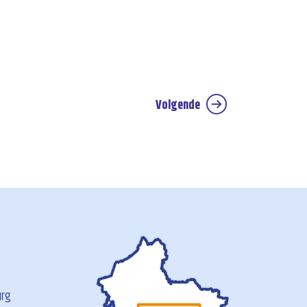
Volgende
urg