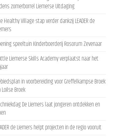
jdens zomerborrel Liemerse Uitdaging
e Healthy Village stap verder dankzij LEADER de
iemers
ening speeltuin Kinderboerderij Rosorum Zevenaar
ttle Liemerse Skills Academy verplaatst naar het
ajaar
biedsplan in voorbereiding voor Greffelkampse Broek
 Loilse Broek
chniekdag De Liemers laat jongeren ontdekken en
oen
ADER de Liemers helpt projecten in de regio vooruit