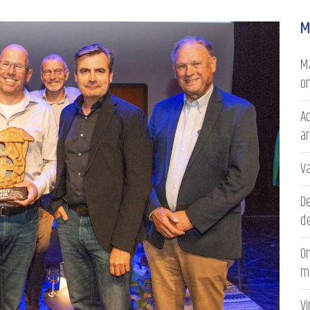
M
Ma
on
Ac
a
V
D
de
On
m
V