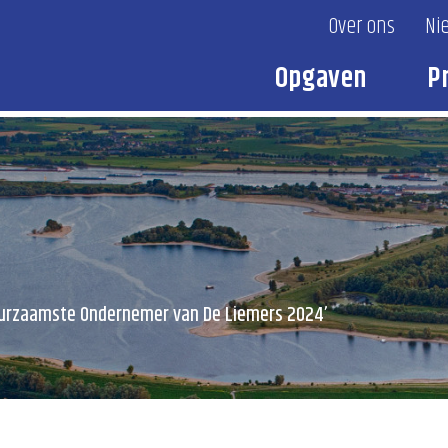
Over ons
Ni
Opgaven
P
uurzaamste Ondernemer van De Liemers 2024’