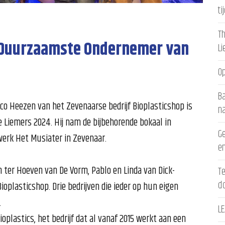
ti
Th
‘Duurzaamste Ondernemer van
L
Op
Ba
rco Heezen van het Zevenaarse bedrijf Bioplasticshop is
n
Liemers 2024. Hij nam de bijbehorende bokaal in
Ge
werk Het Musiater in Zevenaar.
en
 ter Hoeven van De Vorm, Pablo en Linda van Dick-
Te
d
oplasticshop. Drie bedrijven die ieder op hun eigen
.
LE
ioplastics, het bedrijf dat al vanaf 2015 werkt aan een