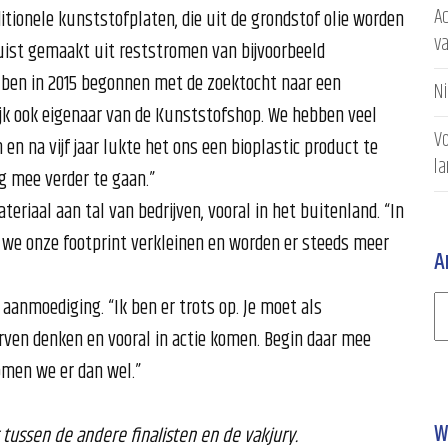
Ac
ditionele kunststofplaten, die uit de grondstof olie worden
v
juist gemaakt uit reststromen van bijvoorbeeld
Ik ben in 2015 begonnen met de zoektocht naar een
N
ijk ook eigenaar van de Kunststofshop. We hebben veel
Vo
 en na vijf jaar lukte het ons een bioplastic product te
l
g mee verder te gaan.”
riaal aan tal van bedrijven, vooral in het buitenland. “In
 we onze footprint verkleinen en worden er steeds meer
A
aanmoediging. “Ik ben er trots op. Je moet als
ven denken en vooral in actie komen. Begin daar mee
omen we er dan wel.”
W
tussen de andere finalisten en de vakjury.