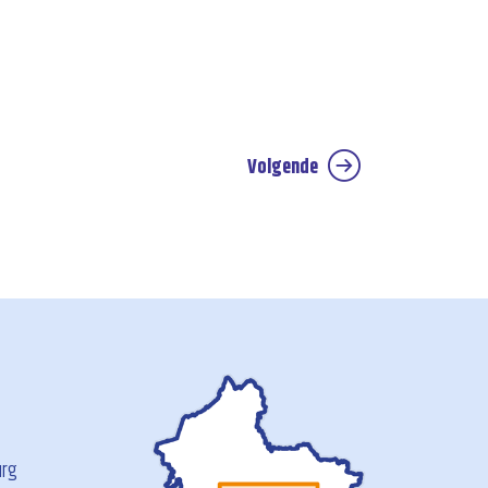
Volgende
urg