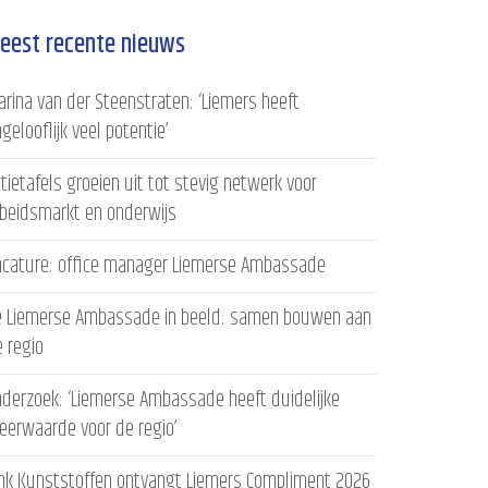
eest recente nieuws
rina van der Steenstraten: ‘Liemers heeft
gelooflijk veel potentie’
tietafels groeien uit tot stevig netwerk voor
rbeidsmarkt en onderwijs
acature: office manager Liemerse Ambassade
e Liemerse Ambassade in beeld: samen bouwen aan
 regio
derzoek: ‘Liemerse Ambassade heeft duidelijke
eerwaarde voor de regio’
ink Kunststoffen ontvangt Liemers Compliment 2026