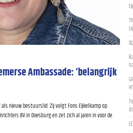
ti
Th
L
Op
Ba
n
iemerse Ambassade: ‘belangrijk
Ge
en
Te
ls nieuw bestuurslid. Zij volgt Fons Eijkelkamp op.
d
nrichters BV in Doesburg en zet zich al jaren in voor de
LE