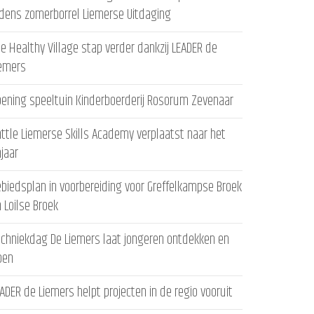
jdens zomerborrel Liemerse Uitdaging
e Healthy Village stap verder dankzij LEADER de
iemers
ening speeltuin Kinderboerderij Rosorum Zevenaar
ttle Liemerse Skills Academy verplaatst naar het
ajaar
biedsplan in voorbereiding voor Greffelkampse Broek
 Loilse Broek
chniekdag De Liemers laat jongeren ontdekken en
oen
ADER de Liemers helpt projecten in de regio vooruit