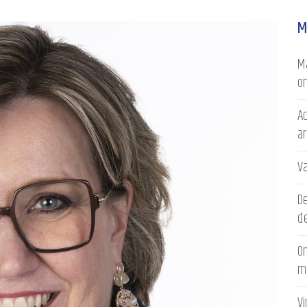
M
Ma
on
Ac
a
V
D
de
On
m
V