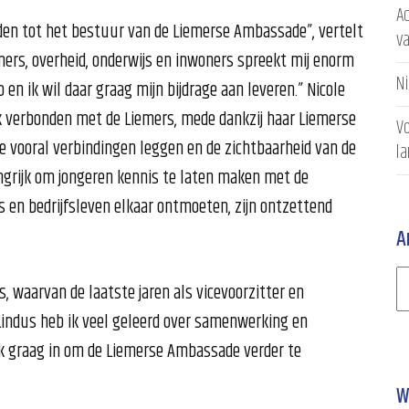
Ac
eden tot het bestuur van de Liemerse Ambassade”, vertelt
v
rs, overheid, onderwijs en inwoners spreekt mij enorm
N
 en ik wil daar graag mijn bijdrage aan leveren.” Nicole
rk verbonden met de Liemers, mede dankzij haar Liemerse
Vo
e vooral verbindingen leggen en de zichtbaarheid van de
l
ngrijk om jongeren kennis te laten maken met de
js en bedrijfsleven elkaar ontmoeten, zijn ontzettend
A
s, waarvan de laatste jaren als vicevoorzitter en
 Lindus heb ik veel geleerd over samenwerking en
ik graag in om de Liemerse Ambassade verder te
W