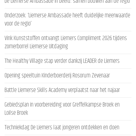
De Liemerse Ambassade in beeld: samen bouwen aan de regio
Onderzoek: ‘Liemerse Ambassade heeft duidelijke meerwaarde
voor de regio’
Vink Kunststoffen ontvangt Liemers Compliment 2026 tijdens
zomerborrel Liemerse Uitdaging
The Healthy Village stap verder dankzij LEADER de Liemers
Opening speeltuin Kinderboerderij Rosorum Zevenaar
Battle Liemerse Skills Academy verplaatst naar het najaar
Gebiedsplan in voorbereiding voor Greffelkampse Broek en
Loilse Broek
Techniekdag De Liemers laat jongeren ontdekken en doen