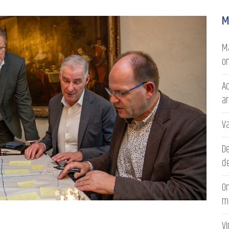
M
Ma
on
Ac
a
V
D
de
On
m
V