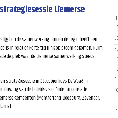
ti
strategiesessie Liemerse
Th
L
Op
 stijgt en de samenwerking binnen de regio heeft een
e is in relatief korte tijd flink op stoom gekomen. Ruim
Ba
sade de plek waar de Liemerse samenwerking steeds
n
Ge
en
een strategiesessie in Stadsbierhuys De Waag in
ieuwing van de beleidsvisie. Onder andere alle
Te
d
iemerse gemeenten (Montferland, Doesburg, Zevenaar,
nkomst.
LE