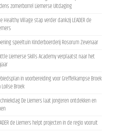
jdens zomerborrel Liemerse Uitdaging
e Healthy Village stap verder dankzij LEADER de
iemers
ening speeltuin Kinderboerderij Rosorum Zevenaar
ttle Liemerse Skills Academy verplaatst naar het
ajaar
biedsplan in voorbereiding voor Greffelkampse Broek
 Loilse Broek
chniekdag De Liemers laat jongeren ontdekken en
oen
ADER de Liemers helpt projecten in de regio vooruit