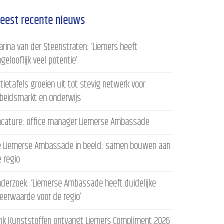
eest recente nieuws
rina van der Steenstraten: ‘Liemers heeft
gelooflijk veel potentie’
tietafels groeien uit tot stevig netwerk voor
rbeidsmarkt en onderwijs
acature: office manager Liemerse Ambassade
e Liemerse Ambassade in beeld: samen bouwen aan
 regio
derzoek: ‘Liemerse Ambassade heeft duidelijke
eerwaarde voor de regio’
ink Kunststoffen ontvangt Liemers Compliment 2026