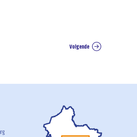
Volgende
urg