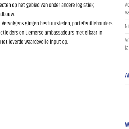
Ac
ecten op het gebied van onder andere logistiek,
v
andbouw.
. Vervolgens gingen bestuursleden, portefeuillehouders
N
ctleiders en Liemerse ambassadeurs met elkaar in
Vo
 Het leverde waardevolle input op.
l
A
W