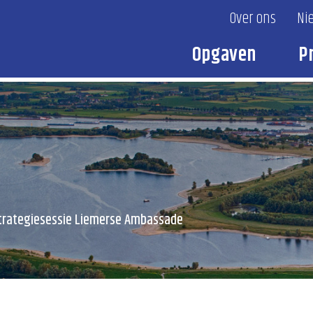
Over ons
Ni
Opgaven
P
trategiesessie Liemerse Ambassade