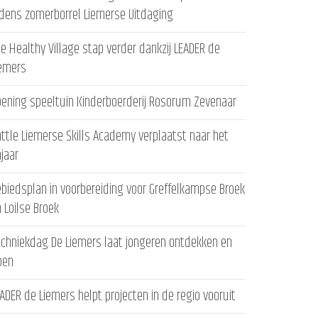
jdens zomerborrel Liemerse Uitdaging
e Healthy Village stap verder dankzij LEADER de
iemers
ening speeltuin Kinderboerderij Rosorum Zevenaar
ttle Liemerse Skills Academy verplaatst naar het
ajaar
biedsplan in voorbereiding voor Greffelkampse Broek
 Loilse Broek
chniekdag De Liemers laat jongeren ontdekken en
oen
ADER de Liemers helpt projecten in de regio vooruit