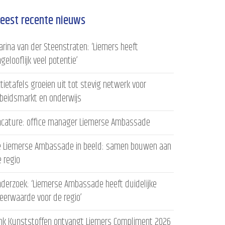
eest recente nieuws
rina van der Steenstraten: ‘Liemers heeft
gelooflijk veel potentie’
tietafels groeien uit tot stevig netwerk voor
rbeidsmarkt en onderwijs
acature: office manager Liemerse Ambassade
e Liemerse Ambassade in beeld: samen bouwen aan
 regio
derzoek: ‘Liemerse Ambassade heeft duidelijke
eerwaarde voor de regio’
ink Kunststoffen ontvangt Liemers Compliment 2026