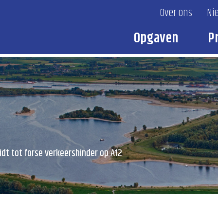
Over ons
Ni
Opgaven
P
idt tot forse verkeershinder op A12