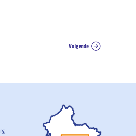
Volgende
urg