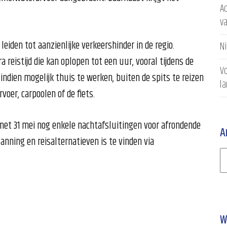
Ac
v
iden tot aanzienlijke verkeershinder in de regio.
N
eistijd die kan oplopen tot een uur, vooral tijdens de
Vo
ndien mogelijk thuis te werken, buiten de spits te reizen
l
voer, carpoolen of de fiets.
 met 31 mei nog enkele nachtafsluitingen voor afrondende
A
nning en reisalternatieven is te vinden via
W