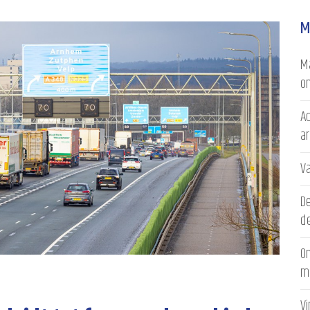
M
Ma
on
Ac
a
V
D
de
On
m
V