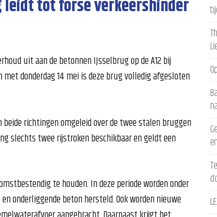
 leidt tot forse verkeershinder
ti
Th
L
rhoud uit aan de betonnen IJsselbrug op de A12 bij
Op
n met donderdag 14 mei is deze brug volledig afgesloten
Ba
n
n beide richtingen omgeleid over de twee stalen bruggen
Ge
ting slechts twee rijstroken beschikbaar en geldt een
en
Te
d
komstbestendig te houden. In deze periode worden onder
 en onderliggende beton hersteld. Ook worden nieuwe
LE
emelwaterafvoer aangebracht. Daarnaast krijgt het