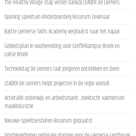
The Healthy Village stap verder dankzij LEADER de Liemers
Opening speeltuin Kinderboerderij Rosorum Zevenaar
Battle Liemerse Skills Academy verplaatst naar het najaar
Gebiedsplan in voorbereiding voor Greffelkampse Broek en
Loilse Broek
Techniekdag De Liemers laat jongeren ontdekken en doen
LEADER de Liemers helpt projecten in de regio vooruit
Actietafel onderwijs en arbeidsmarkt: zoektocht vakmensen
maakindustrie
Nieuwe speeltoestellen Rosorum geplaatst
Voorbereidingen regionale plannen voor de Liemerse landbouw