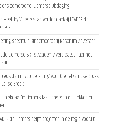
jdens zomerborrel Liemerse Uitdaging
e Healthy Village stap verder dankzij LEADER de
iemers
ening speeltuin Kinderboerderij Rosorum Zevenaar
ttle Liemerse Skills Academy verplaatst naar het
ajaar
biedsplan in voorbereiding voor Greffelkampse Broek
 Loilse Broek
chniekdag De Liemers laat jongeren ontdekken en
oen
ADER de Liemers helpt projecten in de regio vooruit