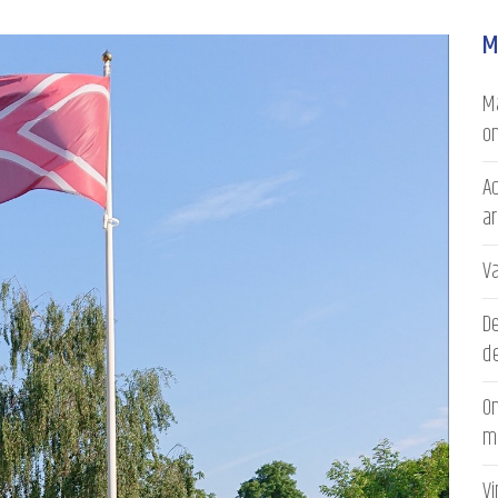
M
Ma
on
Ac
a
V
D
de
On
m
V