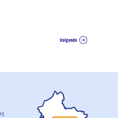
Volgende
urg