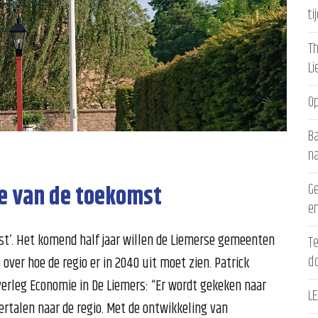
ti
Th
L
Op
Ba
n
ie van de toekomst
Ge
en
st’. Het komend half jaar willen de Liemerse gemeenten
Te
d
er hoe de regio er in 2040 uit moet zien. Patrick
verleg Economie in De Liemers: “Er wordt gekeken naar
LE
ertalen naar de regio. Met de ontwikkeling van