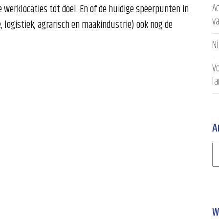
Ac
werklocaties tot doel. En of de huidige speerpunten in
v
, logistiek, agrarisch en maakindustrie) ook nog de
N
Vo
l
A
W