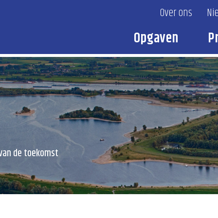
Over ons
Ni
Opgaven
P
 van de toekomst