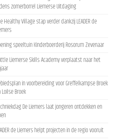
jdens zomerborrel Liemerse Uitdaging
e Healthy Village stap verder dankzij LEADER de
iemers
ening speeltuin Kinderboerderij Rosorum Zevenaar
ttle Liemerse Skills Academy verplaatst naar het
ajaar
biedsplan in voorbereiding voor Greffelkampse Broek
 Loilse Broek
chniekdag De Liemers laat jongeren ontdekken en
oen
ADER de Liemers helpt projecten in de regio vooruit