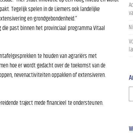
Ac
kt. Tegelijk spelen in de Liemers ook landelijke
v
extensivering en grondgebondenheid.”
N
 die past binnen het provinciaal programma Vitaal
Vo
l
ntafelgesprekken te houden van agrariërs met
omen hoe er wordt gedacht over de toekomst van de
toppen, nevenactiviteiten oppakken of extensiveren.
A
ereidende traject mede financieel te ondersteunen.
W