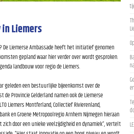
ti
Th
 in Liemers
L
Op
n? De Liemerse Ambassade heeft het initiatief genomen
nkomsten gepland waar hier verder over wordt gesproken.
Ba
n
agenda landbouw voor regio de Liemers.
Ge
r geleden een bestuurlijke bijeenkomst over de
en
st de Provincie Gelderland namen ook de Liemerse
Te
LTO Liemers Montferland, Collectief Rivierenland,
d
obank en Groene Metropoolregio Arnhem Nijmegen hieraan
t zich door een unieke veelzijdigheid en dynamiek”, vertelt
LE
ade. “Hier staat innovatie op een hoog niveau en wordt