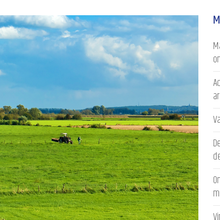
M
Ma
on
Ac
a
V
D
de
On
m
V