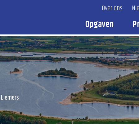
Over ons
Ni
Opgaven
P
 Liemers