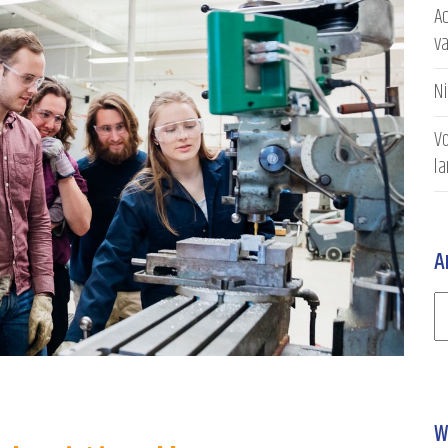
Ac
v
N
Vo
l
A
W