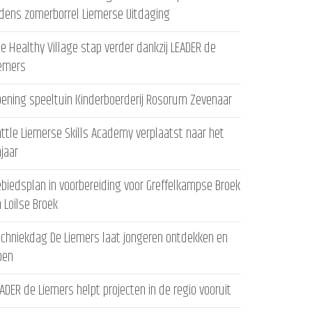
jdens zomerborrel Liemerse Uitdaging
e Healthy Village stap verder dankzij LEADER de
iemers
ening speeltuin Kinderboerderij Rosorum Zevenaar
ttle Liemerse Skills Academy verplaatst naar het
ajaar
biedsplan in voorbereiding voor Greffelkampse Broek
 Loilse Broek
chniekdag De Liemers laat jongeren ontdekken en
oen
ADER de Liemers helpt projecten in de regio vooruit