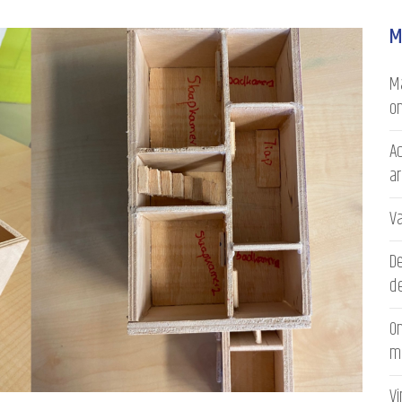
M
Ma
on
Ac
a
V
D
de
On
m
V