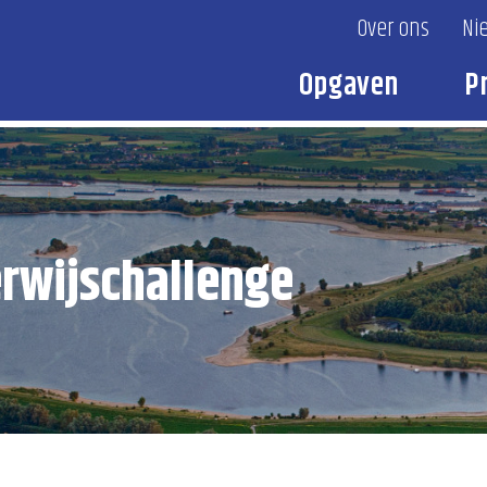
Over ons
Ni
Opgaven
P
erwijschallenge