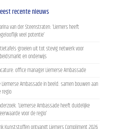
eest recente nieuws
rina van der Steenstraten: ‘Liemers heeft
gelooflijk veel potentie’
tietafels groeien uit tot stevig netwerk voor
rbeidsmarkt en onderwijs
acature: office manager Liemerse Ambassade
e Liemerse Ambassade in beeld: samen bouwen aan
 regio
derzoek: ‘Liemerse Ambassade heeft duidelijke
eerwaarde voor de regio’
ink Kunststoffen ontvangt Liemers Compliment 2026