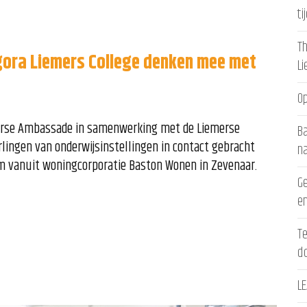
ti
Th
gora Liemers College denken mee met
L
Op
emerse Ambassade in samenwerking met de Liemerse
Ba
rlingen van onderwijsinstellingen in contact gebracht
n
m vanuit woningcorporatie Baston Wonen in Zevenaar.
Ge
en
Te
d
LE